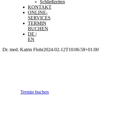
Schließzeiten
KONTAKT
ONLINE-
SERVICES
TERMIN
BUCHEN
DE |
EN
Dr. med. Katrin Flohr
2024-02-12T10:06:58+01:00
IHRE
Hausarztpraxis
iN Eimsbüttel.
Termin buchen